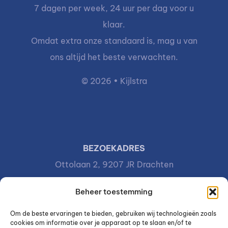
7 dagen per week, 24 uur per dag voor u
klaar.
Omdat extra onze standaard is, mag u van
ons altijd het beste verwachten.
© 2026 • Kijlstra
BEZOEKADRES
Ottolaan 2, 9207 JR Drachten
POSTADRES
Beheer toestemming
Postbus 81, 9200 AB Drachten
Om de beste ervaringen te bieden, gebruiken wij technologieën zoals
cookies om informatie over je apparaat op te slaan en/of te
SNEL NAAR