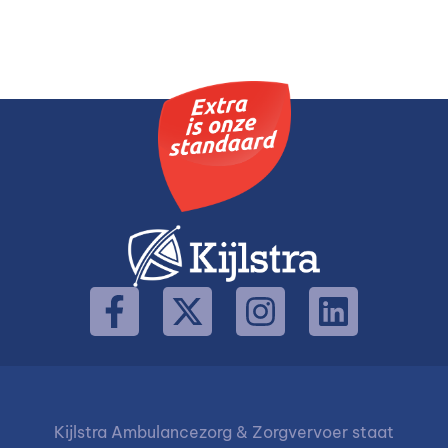
Kijlstra Ambulancezorg & Zorgvervoer staat