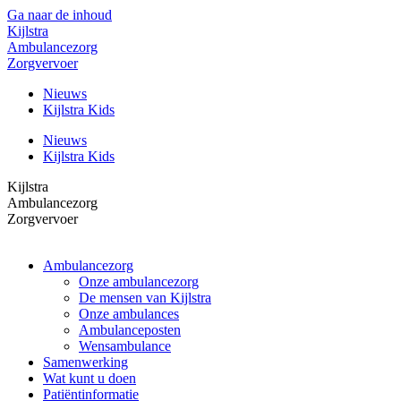
Ga naar de inhoud
Kijlstra
Ambulancezorg
Zorgvervoer
Nieuws
Kijlstra Kids
Nieuws
Kijlstra Kids
Kijlstra
Ambulancezorg
Zorgvervoer
Ambulancezorg
Onze ambulancezorg
De mensen van Kijlstra
Onze ambulances
Ambulanceposten
Wensambulance
Samenwerking
Wat kunt u doen
Patiëntinformatie