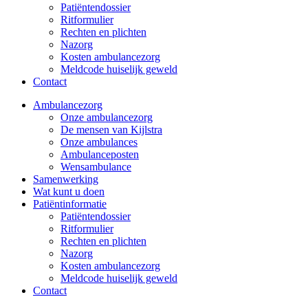
Patiëntendossier
Ritformulier
Rechten en plichten
Nazorg
Kosten ambulancezorg
Meldcode huiselijk geweld
Contact
Ambulancezorg
Onze ambulancezorg
De mensen van Kijlstra
Onze ambulances
Ambulanceposten
Wensambulance
Samenwerking
Wat kunt u doen
Patiëntinformatie
Patiëntendossier
Ritformulier
Rechten en plichten
Nazorg
Kosten ambulancezorg
Meldcode huiselijk geweld
Contact