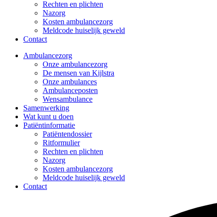
Rechten en plichten
Nazorg
Kosten ambulancezorg
Meldcode huiselijk geweld
Contact
Ambulancezorg
Onze ambulancezorg
De mensen van Kijlstra
Onze ambulances
Ambulanceposten
Wensambulance
Samenwerking
Wat kunt u doen
Patiëntinformatie
Patiëntendossier
Ritformulier
Rechten en plichten
Nazorg
Kosten ambulancezorg
Meldcode huiselijk geweld
Contact