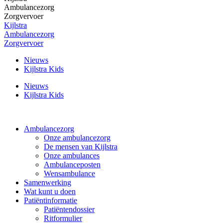
Ambulancezorg
Zorgvervoer
Kijlstra
Ambulancezorg
Zorgvervoer
Nieuws
Kijlstra Kids
Nieuws
Kijlstra Kids
Ambulancezorg
Onze ambulancezorg
De mensen van Kijlstra
Onze ambulances
Ambulanceposten
Wensambulance
Samenwerking
Wat kunt u doen
Patiëntinformatie
Patiëntendossier
Ritformulier